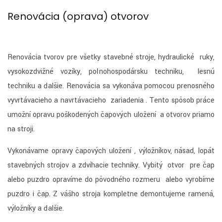
Renovácia (oprava) otvorov
Renovácia tvorov pre všetky stavebné stroje, hydraulické ruky,
vysokozdvižné vozíky, poľnohospodársku techniku, lesnú
techniku a ďalšie. Renovácia sa vykonáva pomocou prenosného
vyvrtávacieho a navrtávacieho zariadenia . Tento spôsob práce
umožní opravu poškodených čapových uložení a otvorov priamo
na stroji.
Vykonávame opravy čapových uložení , výložníkov, násad, lopát
stavebných strojov a zdvíhacie techniky. Vybitý otvor pre čap
alebo puzdro opravíme do pôvodného rozmeru alebo vyrobíme
puzdro i čap. Z vášho stroja kompletne demontujeme ramená,
výložníky a ďalšie.