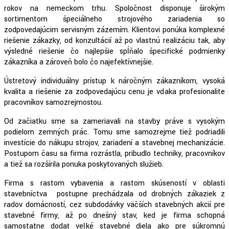
rokov na nemeckom trhu. Spoločnosť disponuje širokým
sortimentom špeciálneho strojového zariadenia so
zodpovedajúcim servisným zázemím. Klientovi ponúka komplexné
riešenie zákazky, od konzultácií až po vlastnú realizáciu tak, aby
výsledné riešenie čo najlepšie spĺňalo špecifické podmienky
zákazníka a zároveň bolo čo najefektívnejšie.
Ústretový individuálny prístup k náročným zákazníkom, vysoká
kvalita a riešenie za zodpovedajúcu cenu je vďaka profesionalite
pracovníkov samozrejmosťou.
Od začiatku sme sa zameriavali na stavby práve s vysokým
podielom zemných prác. Tomu sme samozrejme tiež podriadili
investície do nákupu strojov, zariadení a stavebnej mechanizácie.
Postupom času sa firma rozrástla, pribudlo techniky, pracovníkov
a tiež sa rozšírila ponuka poskytovaných služieb.
Firma s rastom vybavenia a rastom skúseností v oblasti
stavebníctva postupne prechádzala od drobných zákaziek z
radov domácností, cez subdodávky väčších stavebných akcií pre
stavebné firmy, až po dnešný stav, keď je firma schopná
samostatne dodať veľké stavebné diela ako pre súkromnú