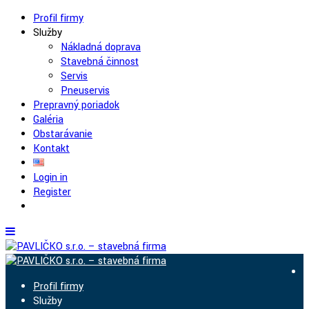
Profil firmy
Služby
Nákladná doprava
Stavebná činnosť
Servis
Pneuservis
Prepravný poriadok
Galéria
Obstarávanie
Kontakt
Login in
Register
Profil firmy
Služby