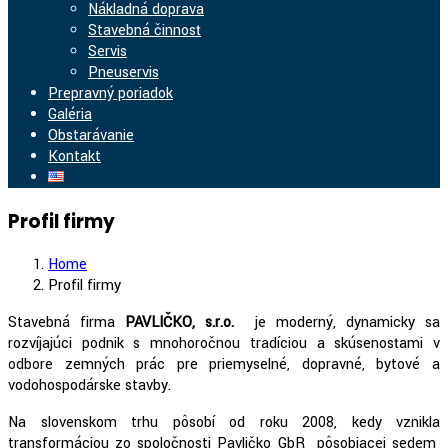
Nákladná doprava
Stavebná činnosť
Servis
Pneuservis
Prepravný poriadok
Galéria
Obstarávanie
Kontakt
Login in /
Register
Profil firmy
Home
Profil firmy
Stavebná firma
PAVLIČKO, s.r.o.
je moderný, dynamicky sa
rozvíjajúci podnik s mnohoročnou tradíciou a skúsenosťami v
odbore zemných prác pre priemyselné, dopravné, bytové a
vodohospodárske stavby.
Na slovenskom trhu pôsobí od roku 2008, kedy vznikla
transformáciou zo spoločnosti Pavličko GbR pôsobiacej sedem