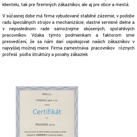
klientelu, tak pre firemných zákazníkov, ale aj pre obce a mestá.
V súčasnej dobe má firma vybudované stabilné zázemie, v podobe
radu špeciálnych strojov a mechanizácie, vlastné servisné dielne a
v neposlednom rade samozrejme skúsených, spoľahlivých
pracovníkov. Vďaka týmto podmienkam a faktorom sme
presvedčení, že sa nám darí uspokojovať našich zákazníkov v
najvyššej možnej miere. Firma zamestnáva pracovníkov rôznych
profesií podľa štruktúry a povahy zákaziek